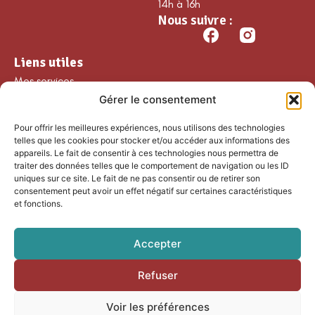
14h à 16h
Nous suivre :
Liens utiles
Mes services
Gérer le consentement
Ma commune
Découvrir Guillaumes
Pour offrir les meilleures expériences, nous utilisons des technologies
Nos loisirs
telles que les cookies pour stocker et/ou accéder aux informations des
appareils. Le fait de consentir à ces technologies nous permettra de
Agenda
traiter des données telles que le comportement de navigation ou les ID
Les temps forts
uniques sur ce site. Le fait de ne pas consentir ou de retirer son
consentement peut avoir un effet négatif sur certaines caractéristiques
Partenaires et
et fonctions.
associations
Nous rejoindre
Accepter
Refuser
Accessibilité
Mentions légales
Voir les préférences
Plan du site