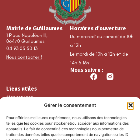
Mairie de Guillaumes
Horaires d’ouverture
1 Place Napoléon III,
Du mercredi au samedi de 10h
06470 Guillaumes
à 12h
04 93 05 50 13
Le mardi de 10h à 12h et de
Nous contacter !
14h à 16h
Nous suivre :
Liens utiles
Mes services
Gérer le consentement
Ma commune
Découvrir Guillaumes
Pour offrir les meilleures expériences, nous utilisons des technologies
Nos loisirs
telles que les cookies pour stocker et/ou accéder aux informations des
appareils. Le fait de consentir à ces technologies nous permettra de
Agenda
traiter des données telles que le comportement de navigation ou les ID