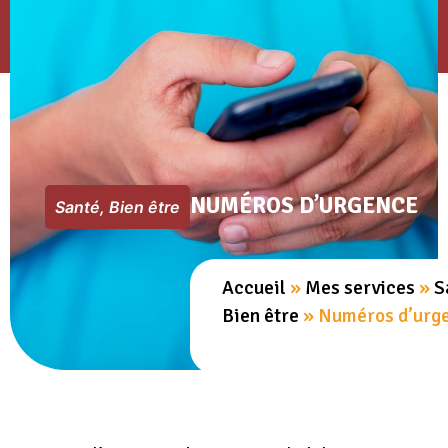
NUMÉROS D’URGENCE
Santé, Bien être
Accueil
»
Mes services
»
S
Bien être
»
Numéros d’urg