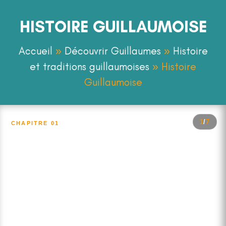
HISTOIRE GUILLAUMOISE
Accueil
»
Découvrir Guillaumes
»
Histoire
et traditions guillaumoises
»
Histoire
Guillaumoise
1
/
7
CHAPITRE 01
Une vallée habitée depuis la
Préhistoire
Néolithique — Xe siècle
Lire →