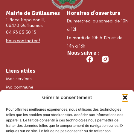
Mairie de Guillaumes
Horaires d’ouverture
1 Place Napoléon III,
Du mercredi au samedi de 10h
06470 Guillaumes
à 12h
04 93 05 50 13
Le mardi de 10h à 12h et de
Nous contacter !
14h à 16h
Nous suivre :
Liens utiles
Mes services
Ma commune
Découvrir Guillaumes
Gérer le consentement
Nos loisirs
Pour offrir les meilleures expériences, nous utilisons des technologies
Agenda
telles que les cookies pour stocker et/ou accéder aux informations des
Les temps forts
appareils. Le fait de consentir à ces technologies nous permettra de
traiter des données telles que le comportement de navigation ou les ID
Partenaires et
uniques sur ce site. Le fait de ne pas consentir ou de retirer son