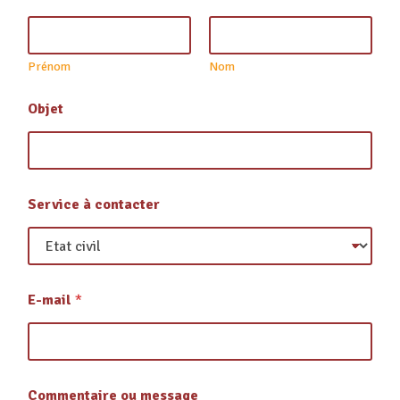
Prénom
Nom
Objet
c
Service à contacter
o
n
t
a
c
t
E-mail
*
e
r
N
o
m
*
Commentaire ou message