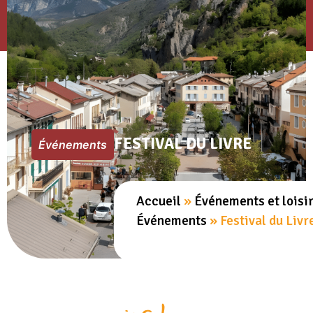
FESTIVAL DU LIVRE
Événements
Accueil
»
Événements et loisi
Événements
»
Festival du Livr