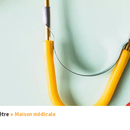
MA COMMUNE
DÉCOUVRIR GUILLAUMES
É
E
être
»
Maison médicale