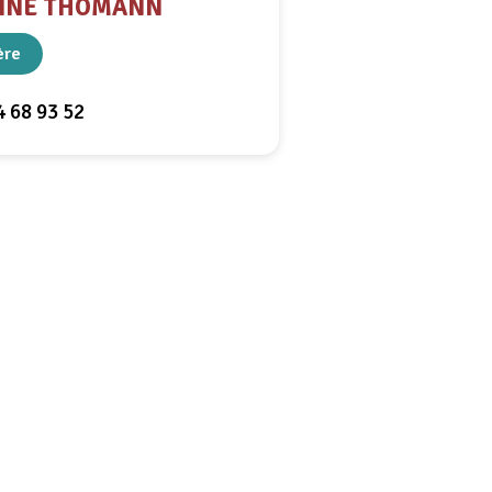
INE THOMANN
ère
4 68 93 52