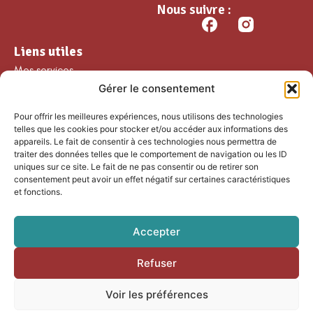
Nous suivre :
Liens utiles
Mes services
Gérer le consentement
Ma commune
Découvrir Guillaumes
Pour offrir les meilleures expériences, nous utilisons des technologies
Nos loisirs
telles que les cookies pour stocker et/ou accéder aux informations des
appareils. Le fait de consentir à ces technologies nous permettra de
Agenda
traiter des données telles que le comportement de navigation ou les ID
Les temps forts
uniques sur ce site. Le fait de ne pas consentir ou de retirer son
consentement peut avoir un effet négatif sur certaines caractéristiques
Partenaires et
et fonctions.
associations
Nous rejoindre
Accepter
Refuser
Accessibilité
Mentions légales
Voir les préférences
Plan du site
Confidentialité