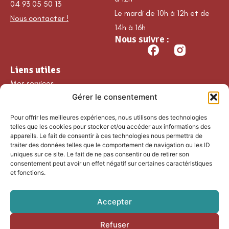
04 93 05 50 13
Le mardi de 10h à 12h et de
Nous contacter !
14h à 16h
Nous suivre :
Liens utiles
Mes services
Gérer le consentement
Ma commune
Découvrir Guillaumes
Pour offrir les meilleures expériences, nous utilisons des technologies
Nos loisirs
telles que les cookies pour stocker et/ou accéder aux informations des
appareils. Le fait de consentir à ces technologies nous permettra de
Agenda
traiter des données telles que le comportement de navigation ou les ID
Les temps forts
uniques sur ce site. Le fait de ne pas consentir ou de retirer son
consentement peut avoir un effet négatif sur certaines caractéristiques
Partenaires et
et fonctions.
associations
Nous rejoindre
Accepter
Refuser
Accessibilité