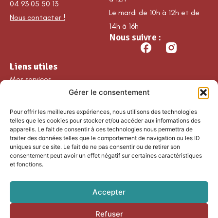
04 93 05 50 13
Le mardi de 10h à 12h et de
Nous contacter !
14h à 16h
Nous suivre :
Liens utiles
Mes services
Gérer le consentement
Ma commune
Découvrir Guillaumes
Pour offrir les meilleures expériences, nous utilisons des technologies
Nos loisirs
telles que les cookies pour stocker et/ou accéder aux informations des
appareils. Le fait de consentir à ces technologies nous permettra de
Agenda
traiter des données telles que le comportement de navigation ou les ID
Les temps forts
uniques sur ce site. Le fait de ne pas consentir ou de retirer son
consentement peut avoir un effet négatif sur certaines caractéristiques
Partenaires et
et fonctions.
associations
Nous rejoindre
Accepter
Refuser
Accessibilité