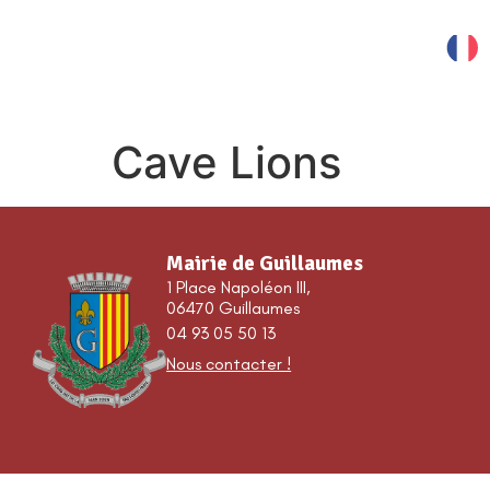
contenu
principal
MES SERVICES
Cave Lions
Mairie de Guillaumes
1 Place Napoléon III,
06470 Guillaumes
04 93 05 50 13
Nous contacter !