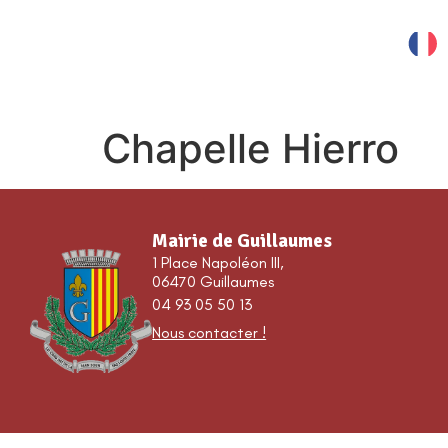
contenu
principal
MES SERVICES
Chapelle Hierro
Mairie de Guillaumes
1 Place Napoléon III,
06470 Guillaumes
04 93 05 50 13
Nous contacter !