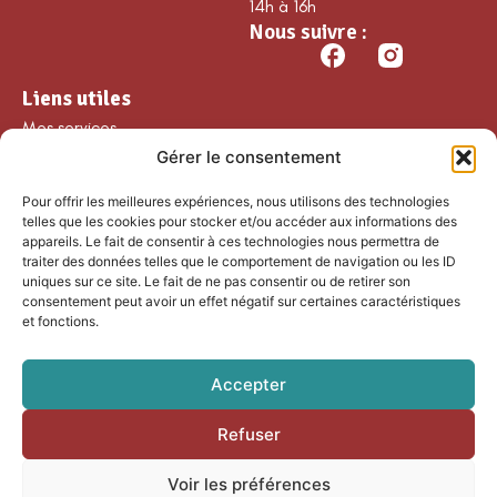
14h à 16h
Nous suivre :
Liens utiles
Mes services
Gérer le consentement
Ma commune
Découvrir Guillaumes
Pour offrir les meilleures expériences, nous utilisons des technologies
Nos loisirs
telles que les cookies pour stocker et/ou accéder aux informations des
appareils. Le fait de consentir à ces technologies nous permettra de
Agenda
traiter des données telles que le comportement de navigation ou les ID
Les temps forts
uniques sur ce site. Le fait de ne pas consentir ou de retirer son
consentement peut avoir un effet négatif sur certaines caractéristiques
Partenaires et
et fonctions.
associations
Nous rejoindre
Accepter
Refuser
Accessibilité
Mentions légales
Voir les préférences
Plan du site