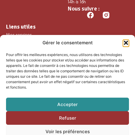
14h à 16h
Nous suivre :
Liens utiles
Mes services
Gérer le consentement
Ma commune
Découvrir Guillaumes
Pour offrir les meilleures expériences, nous utilisons des technologies
Nos loisirs
telles que les cookies pour stocker et/ou accéder aux informations des
appareils. Le fait de consentir à ces technologies nous permettra de
Agenda
traiter des données telles que le comportement de navigation ou les ID
Les temps forts
uniques sur ce site. Le fait de ne pas consentir ou de retirer son
consentement peut avoir un effet négatif sur certaines caractéristiques
Partenaires et
et fonctions.
associations
Nous rejoindre
Accepter
Refuser
Accessibilité
Mentions légales
Voir les préférences
Plan du site