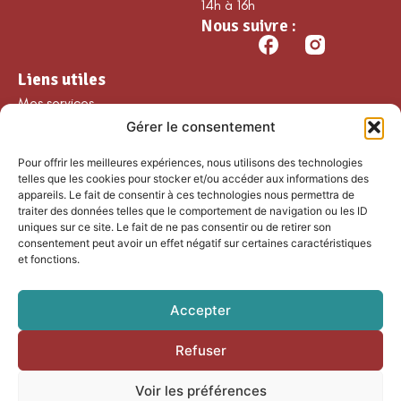
14h à 16h
Nous suivre :
Liens utiles
Mes services
Gérer le consentement
Ma commune
Découvrir Guillaumes
Pour offrir les meilleures expériences, nous utilisons des technologies
Nos loisirs
telles que les cookies pour stocker et/ou accéder aux informations des
appareils. Le fait de consentir à ces technologies nous permettra de
Agenda
traiter des données telles que le comportement de navigation ou les ID
Les temps forts
uniques sur ce site. Le fait de ne pas consentir ou de retirer son
consentement peut avoir un effet négatif sur certaines caractéristiques
Partenaires et
et fonctions.
associations
Nous rejoindre
Accepter
Refuser
Accessibilité
Mentions légales
Voir les préférences
Plan du site