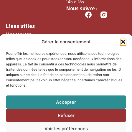
14h à 16h
Nous suivre :
Liens utiles
Mes services
Gérer le consentement
Ma commune
Découvrir Guillaumes
Pour offrir les meilleures expériences, nous utilisons des technologies
Nos loisirs
telles que les cookies pour stocker et/ou accéder aux informations des
appareils. Le fait de consentir à ces technologies nous permettra de
Agenda
traiter des données telles que le comportement de navigation ou les ID
Les temps forts
uniques sur ce site. Le fait de ne pas consentir ou de retirer son
consentement peut avoir un effet négatif sur certaines caractéristiques
Partenaires et
et fonctions.
associations
Nous rejoindre
Accepter
Refuser
Accessibilité
Mentions légales
Voir les préférences
Plan du site