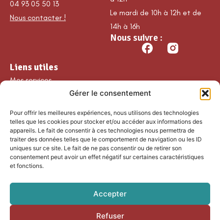
04 93 05 50 13
Le mardi de 10h à 12h et de
Nous contacter !
14h à 16h
Nous suivre :
Liens utiles
Mes services
Gérer le consentement
Ma commune
Découvrir Guillaumes
Pour offrir les meilleures expériences, nous utilisons des technologies
Nos loisirs
telles que les cookies pour stocker et/ou accéder aux informations des
appareils. Le fait de consentir à ces technologies nous permettra de
Agenda
traiter des données telles que le comportement de navigation ou les ID
Les temps forts
uniques sur ce site. Le fait de ne pas consentir ou de retirer son
consentement peut avoir un effet négatif sur certaines caractéristiques
Partenaires et
et fonctions.
associations
Nous rejoindre
Accepter
Refuser
Accessibilité