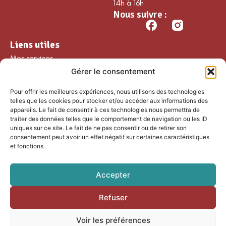
14h à 16h
Nous suivre :
Liens utiles
Mes services
Gérer le consentement
Ma commune
Découvrir Guillaumes
Pour offrir les meilleures expériences, nous utilisons des technologies
Nos loisirs
telles que les cookies pour stocker et/ou accéder aux informations des
appareils. Le fait de consentir à ces technologies nous permettra de
Agenda
traiter des données telles que le comportement de navigation ou les ID
Les temps forts
uniques sur ce site. Le fait de ne pas consentir ou de retirer son
consentement peut avoir un effet négatif sur certaines caractéristiques
Partenaires et
et fonctions.
associations
Nous rejoindre
Accepter
Refuser
Accessibilité
Mentions légales
Voir les préférences
Plan du site