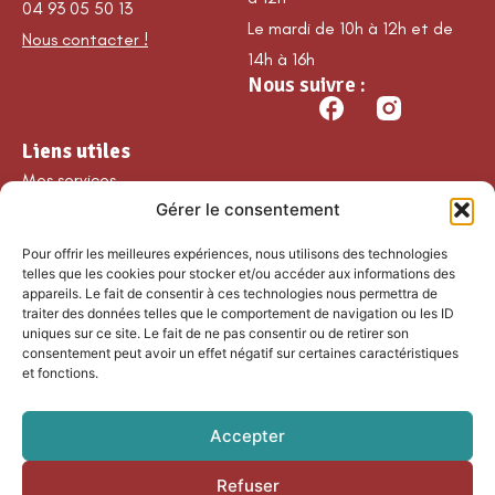
04 93 05 50 13
Le mardi de 10h à 12h et de
Nous contacter !
14h à 16h
Nous suivre :
Liens utiles
Mes services
Gérer le consentement
Ma commune
Découvrir Guillaumes
Pour offrir les meilleures expériences, nous utilisons des technologies
Nos loisirs
telles que les cookies pour stocker et/ou accéder aux informations des
appareils. Le fait de consentir à ces technologies nous permettra de
Agenda
traiter des données telles que le comportement de navigation ou les ID
Les temps forts
uniques sur ce site. Le fait de ne pas consentir ou de retirer son
consentement peut avoir un effet négatif sur certaines caractéristiques
Partenaires et
et fonctions.
associations
Nous rejoindre
Accepter
Refuser
Accessibilité