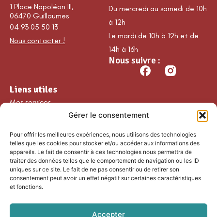
1 Place Napoléon III,
Du mercredi au samedi de 10h
06470 Guillaumes
à 12h
04 93 05 50 13
Le mardi de 10h à 12h et de
Nous contacter !
14h à 16h
Nous suivre :
Liens utiles
Mes services
Gérer le consentement
Ma commune
Découvrir Guillaumes
Pour offrir les meilleures expériences, nous utilisons des technologies
Nos loisirs
telles que les cookies pour stocker et/ou accéder aux informations des
appareils. Le fait de consentir à ces technologies nous permettra de
Agenda
traiter des données telles que le comportement de navigation ou les ID
Les temps forts
uniques sur ce site. Le fait de ne pas consentir ou de retirer son
consentement peut avoir un effet négatif sur certaines caractéristiques
Partenaires et
et fonctions.
associations
Nous rejoindre
Accepter