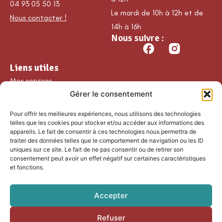
04 93 05 50 13
Le mardi de 10h à 12h et de
Nous contacter !
14h à 16h
Nous suivre :
Liens utiles
Mes services
Gérer le consentement
Ma commune
Découvrir Guillaumes
Pour offrir les meilleures expériences, nous utilisons des technologies
Nos loisirs
telles que les cookies pour stocker et/ou accéder aux informations des
appareils. Le fait de consentir à ces technologies nous permettra de
Agenda
traiter des données telles que le comportement de navigation ou les ID
Les temps forts
uniques sur ce site. Le fait de ne pas consentir ou de retirer son
consentement peut avoir un effet négatif sur certaines caractéristiques
Partenaires et
et fonctions.
associations
Nous rejoindre
Accepter
Refuser
Accessibilité