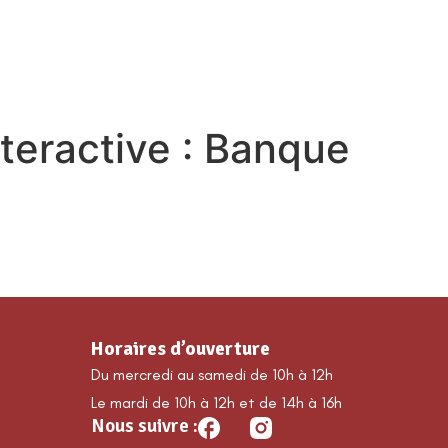
MA COMMUNE
DÉCOUVRIR GUILLAUMES
É
teractive :
Banque
Horaires d’ouverture
Du mercredi au samedi de 10h à 12h
Le mardi de 10h à 12h et de 14h à 16h
Nous suivre :