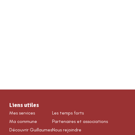
VÉNEMENTS & LOISIRS
Liens utiles
Mes services
Les temps forts
Ma commune
Partenaires et associations
Découvrir Guillaumes
Nous rejoindre