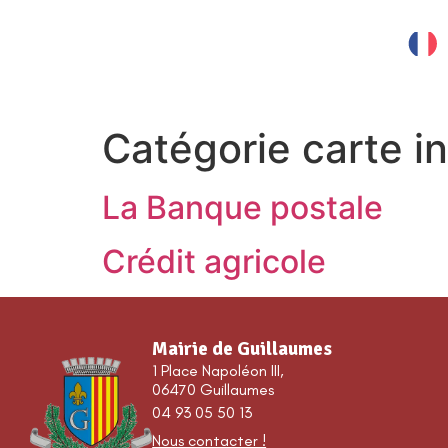
contenu
principal
MES SERVICES
Catégorie carte in
La Banque postale
Crédit agricole
Mairie de Guillaumes
1 Place Napoléon III,
06470 Guillaumes
04 93 05 50 13
Nous contacter !