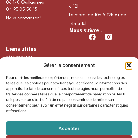
06470 Guillaumes
à 12h
04 93 05 50 13
Le mardi de 10h à 12h et de
Nous contacter !
14h à 16h
Nous suivre :
Liens utiles
Mes services
Gérer le consentement
Ma commune
Découvrir Guillaumes
Pour offrir les meilleures expériences, nous utilisons des technologies
Nos loisirs
telles que les cookies pour stocker et/ou accéder aux informations des
appareils. Le fait de consentir à ces technologies nous permettra de
Agenda
traiter des données telles que le comportement de navigation ou les ID
Les temps forts
uniques sur ce site. Le fait de ne pas consentir ou de retirer son
consentement peut avoir un effet négatif sur certaines caractéristiques
Partenaires et
et fonctions.
associations
Nous rejoindre
Accepter