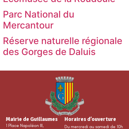
Parc National du
Mercantour
Réserve naturelle régionale
des Gorges de Daluis
Mairie de Guillaumes
Horaires d’ouverture
1 Place Napoléon III,
Du mercredi au samedi de 10h