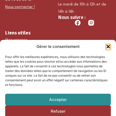
Le mardi de 10h à 12h et de
Nous contacter !
14h à 16h
Nous suivre :
Liens utiles
Mes services
Gérer le consentement
Ma commune
Découvrir Guillaumes
Pour offrir les meilleures expériences, nous utilisons des technologies
Nos loisirs
telles que les cookies pour stocker et/ou accéder aux informations des
appareils. Le fait de consentir à ces technologies nous permettra de
Agenda
traiter des données telles que le comportement de navigation ou les ID
Les temps forts
uniques sur ce site. Le fait de ne pas consentir ou de retirer son
consentement peut avoir un effet négatif sur certaines caractéristiques
Partenaires et
et fonctions.
associations
Nous rejoindre
Accepter
Refuser
Accessibilité