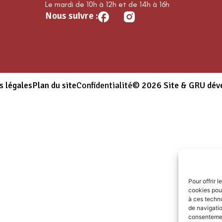
Le mardi de 10h à 12h et de 14h à 16h
Nous suivre :
s légales
Plan du site
Confidentialité
© 2026 Site & GRU dév
Pour offrir 
cookies pour
à ces techn
de navigatio
consentement