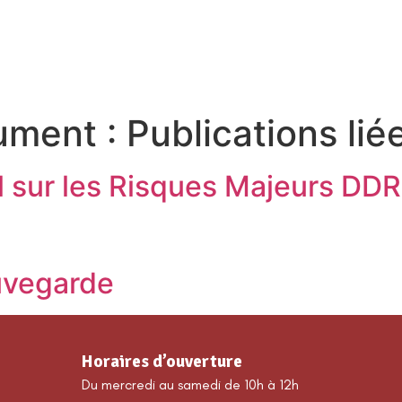
MA COMMUNE
DÉCOUVRIR GUILLAUMES
É
ument :
Publications lié
 sur les Risques Majeurs DD
uvegarde
Horaires d’ouverture
Du mercredi au samedi de 10h à 12h