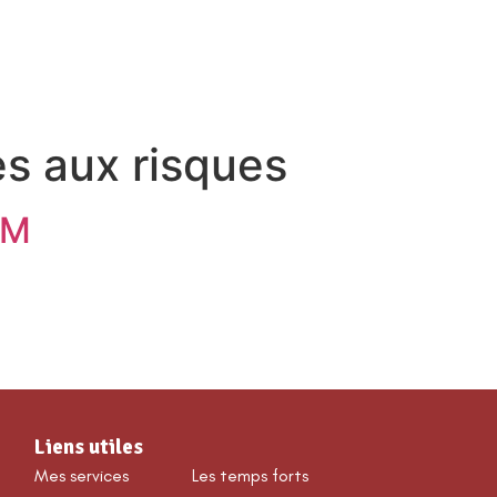
VÉNEMENTS & LOISIRS
es aux risques
RM
Liens utiles
Mes services
Les temps forts