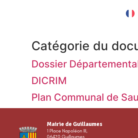
contenu
principal
MES SERVICES
Catégorie du doc
Dossier Départemental
DICRIM
Plan Communal de Sa
Mairie de Guillaumes
1 Place Napoléon III,
06470 Guillaumes