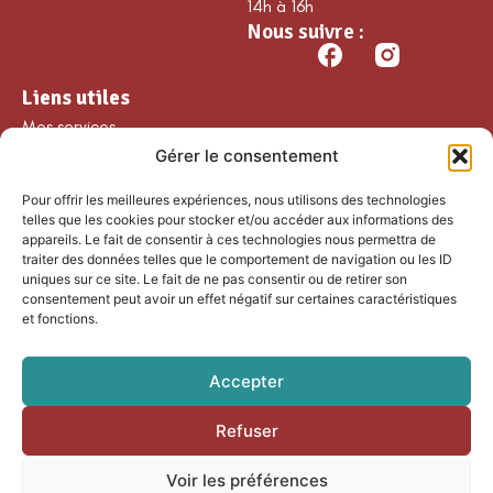
14h à 16h
Nous suivre :
Liens utiles
Mes services
Gérer le consentement
Ma commune
Découvrir Guillaumes
Pour offrir les meilleures expériences, nous utilisons des technologies
Nos loisirs
telles que les cookies pour stocker et/ou accéder aux informations des
appareils. Le fait de consentir à ces technologies nous permettra de
Agenda
traiter des données telles que le comportement de navigation ou les ID
Les temps forts
uniques sur ce site. Le fait de ne pas consentir ou de retirer son
consentement peut avoir un effet négatif sur certaines caractéristiques
Partenaires et
et fonctions.
associations
Nous rejoindre
Accepter
Refuser
Accessibilité
Mentions légales
Voir les préférences
Plan du site