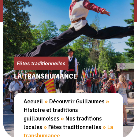
Fêtes traditionnelles
LA TRANSHUMANCE
Accueil
»
Découvrir Guillaumes
»
Histoire et traditions
guillaumoises
»
Nos traditions
locales
»
Fêtes traditionnelles
»
La
transhumance