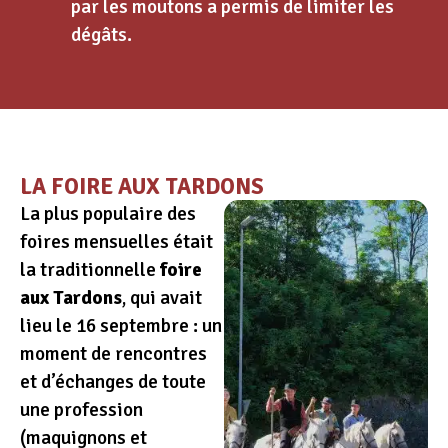
par les moutons a permis de limiter les
dégâts.
LA FOIRE AUX TARDONS
La plus populaire des
foires mensuelles était
la traditionnelle
foire
aux Tardons
, qui avait
lieu le 16 septembre : un
moment de rencontres
et d’échanges de toute
une profession
(maquignons et