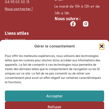
04 93 05 50 13
Le mardi de 10h à 12h et de
Nous contacter !
14h à 16h
Nous suivre :
Liens utiles
Mes services
Gérer le consentement
Ma commune
Découvrir Guillaumes
Pour offrir les meilleures expériences, nous utilisons des technologies
Nos loisirs
telles que les cookies pour stocker et/ou accéder aux informations des
appareils. Le fait de consentir à ces technologies nous permettra de
Agenda
traiter des données telles que le comportement de navigation ou les ID
Les temps forts
uniques sur ce site. Le fait de ne pas consentir ou de retirer son
consentement peut avoir un effet négatif sur certaines caractéristiques
Partenaires et
et fonctions.
associations
Nous rejoindre
Accepter
Refuser
Accessibilité