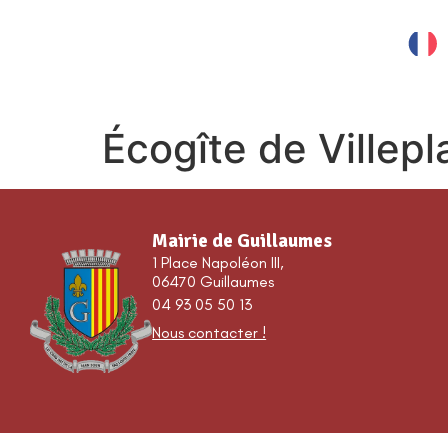
contenu
principal
MES SERVICES
Écogîte de Villep
Mairie de Guillaumes
1 Place Napoléon III,
06470 Guillaumes
04 93 05 50 13
Nous contacter !