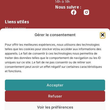
14h à 16h
Nous suivre :
Liens utiles
Mes services
Gérer le consentement
Ma commune
Découvrir Guillaumes
Pour offrir les meilleures expériences, nous utilisons des technologies
Nos loisirs
telles que les cookies pour stocker et/ou accéder aux informations des
appareils. Le fait de consentir à ces technologies nous permettra de
Agenda
traiter des données telles que le comportement de navigation ou les ID
Les temps forts
uniques sur ce site. Le fait de ne pas consentir ou de retirer son
consentement peut avoir un effet négatif sur certaines caractéristiques
Partenaires et
et fonctions.
associations
Nous rejoindre
Accepter
Refuser
Accessibilité
Mentions légales
Voir les préférences
Plan du site