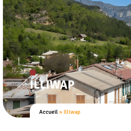
MES SERVICES
ILLIWAP
Accueil
»
Illiwap