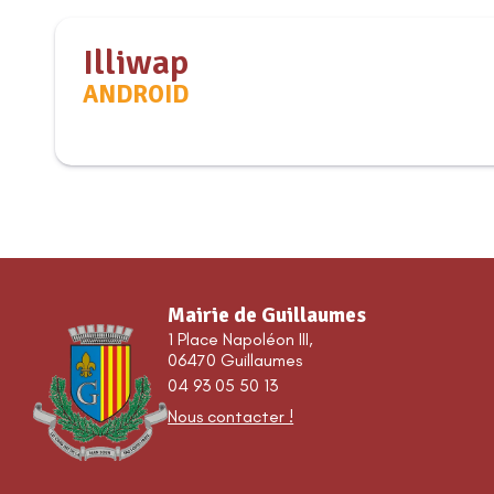
Illiwap
ANDROID
Mairie de Guillaumes
1 Place Napoléon III,
06470 Guillaumes
04 93 05 50 13
Nous contacter !