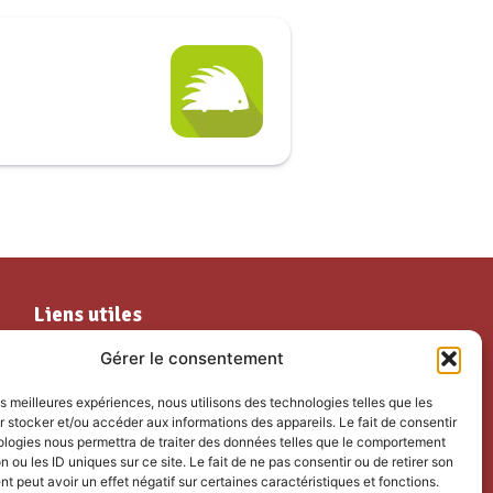
Liens utiles
Mes services
Les temps forts
Gérer le consentement
Ma commune
Partenaires et associations
les meilleures expériences, nous utilisons des technologies telles que les
Découvrir Guillaumes
Nous rejoindre
 stocker et/ou accéder aux informations des appareils. Le fait de consentir
Nos loisirs
ologies nous permettra de traiter des données telles que le comportement
n ou les ID uniques sur ce site. Le fait de ne pas consentir ou de retirer son
Agenda
 peut avoir un effet négatif sur certaines caractéristiques et fonctions.