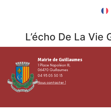
contenu
principal
MES SERVICES
L’écho De La Vie 
Mairie de Guillaumes
1 Place Napoléon III,
06470 Guillaumes
04 93 05 50 13
Nous contacter !