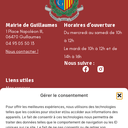
Mairie de Guillaumes
Horaires d’ouverture
1 Place Napoléon III,
Du mercredi au samedi de 10h
06470 Guillaumes
à 12h
04 93 05 50 13
Le mardi de 10h à 12h et de
Nous contacter !
14h à 16h
Nous suivre :
Liens utiles
Mes services
Gérer le consentement
Ma commune
Découvrir Guillaumes
Pour offrir les meilleures expériences, nous utilisons des technologies
Nos loisirs
telles que les cookies pour stocker et/ou accéder aux informations des
appareils. Le fait de consentir à ces technologies nous permettra de
Agenda
traiter des données telles que le comportement de navigation ou les ID
Les temps forts
uniques sur ce site. Le fait de ne pas consentir ou de retirer son