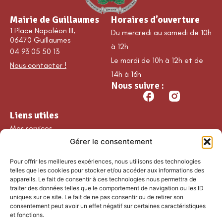
Mairie de Guillaumes
Horaires d’ouverture
1 Place Napoléon III,
Du mercredi au samedi de 10h
06470 Guillaumes
à 12h
04 93 05 50 13
Le mardi de 10h à 12h et de
Nous contacter !
14h à 16h
Nous suivre :
Liens utiles
Mes services
Gérer le consentement
Ma commune
Découvrir Guillaumes
Pour offrir les meilleures expériences, nous utilisons des technologies
Nos loisirs
telles que les cookies pour stocker et/ou accéder aux informations des
appareils. Le fait de consentir à ces technologies nous permettra de
Agenda
traiter des données telles que le comportement de navigation ou les ID
Les temps forts
uniques sur ce site. Le fait de ne pas consentir ou de retirer son
consentement peut avoir un effet négatif sur certaines caractéristiques
Partenaires et
et fonctions.