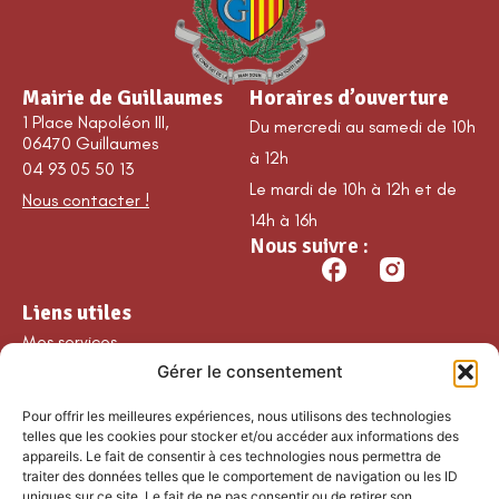
Mairie de Guillaumes
Horaires d’ouverture
1 Place Napoléon III,
Du mercredi au samedi de 10h
06470 Guillaumes
à 12h
04 93 05 50 13
Le mardi de 10h à 12h et de
Nous contacter !
14h à 16h
Nous suivre :
Liens utiles
Mes services
Gérer le consentement
Ma commune
Découvrir Guillaumes
Pour offrir les meilleures expériences, nous utilisons des technologies
Nos loisirs
telles que les cookies pour stocker et/ou accéder aux informations des
appareils. Le fait de consentir à ces technologies nous permettra de
Agenda
traiter des données telles que le comportement de navigation ou les ID
Les temps forts
uniques sur ce site. Le fait de ne pas consentir ou de retirer son