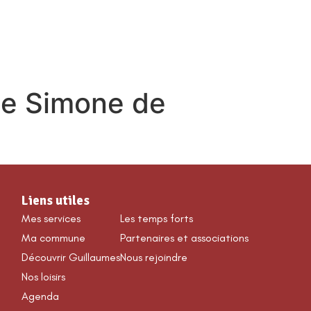
VÉNEMENTS & LOISIRS
ole Simone de
Liens utiles
Mes services
Les temps forts
Ma commune
Partenaires et associations
Découvrir Guillaumes
Nous rejoindre
Nos loisirs
Agenda