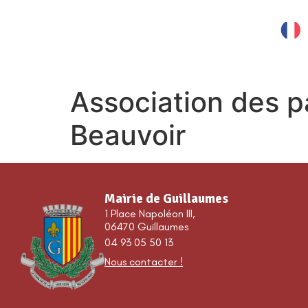
contenu
principal
MES SERVICES
Association des p
Beauvoir
Mairie de Guillaumes
1 Place Napoléon III,
06470 Guillaumes
04 93 05 50 13
Nous contacter !