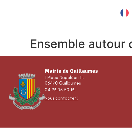
contenu
principal
MES SERVICES
Ensemble autour d
Mairie de Guillaumes
1 Place Napoléon III,
06470 Guillaumes
04 93 05 50 13
Nous contacter !