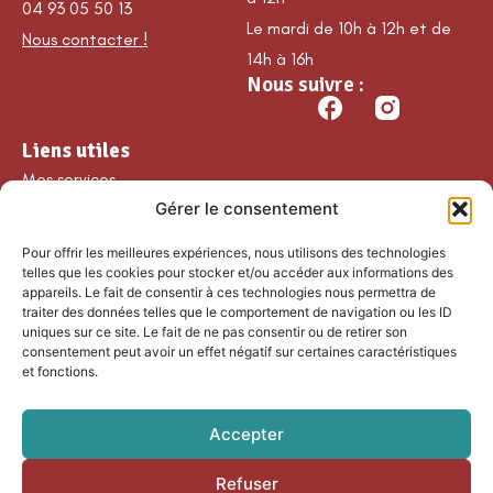
04 93 05 50 13
Le mardi de 10h à 12h et de
Nous contacter !
14h à 16h
Nous suivre :
Liens utiles
Mes services
Gérer le consentement
Ma commune
Découvrir Guillaumes
Pour offrir les meilleures expériences, nous utilisons des technologies
Nos loisirs
telles que les cookies pour stocker et/ou accéder aux informations des
appareils. Le fait de consentir à ces technologies nous permettra de
Agenda
traiter des données telles que le comportement de navigation ou les ID
Les temps forts
uniques sur ce site. Le fait de ne pas consentir ou de retirer son
consentement peut avoir un effet négatif sur certaines caractéristiques
Partenaires et
et fonctions.
associations
Nous rejoindre
Accepter
Refuser
Accessibilité