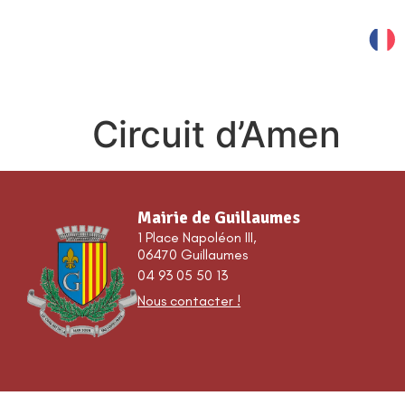
contenu
principal
MES SERVICES
Circuit d’Amen
Mairie de Guillaumes
1 Place Napoléon III,
06470 Guillaumes
04 93 05 50 13
Nous contacter !