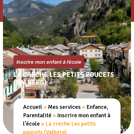
Inscrire mon enfant à l’école
LA CRECHE LES PETITS POUCETS
(VALBERG)
Accueil
»
Mes services
»
Enfance,
Parentalité
»
Inscrire mon enfant à
l’école
»
La creche Les petits
poucets (Valberg)