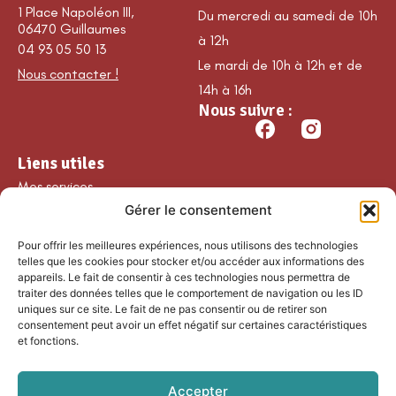
1 Place Napoléon III,
Du mercredi au samedi de 10h
06470 Guillaumes
à 12h
04 93 05 50 13
Le mardi de 10h à 12h et de
Nous contacter !
14h à 16h
Nous suivre :
Liens utiles
Mes services
Gérer le consentement
Ma commune
Découvrir Guillaumes
Pour offrir les meilleures expériences, nous utilisons des technologies
Nos loisirs
telles que les cookies pour stocker et/ou accéder aux informations des
appareils. Le fait de consentir à ces technologies nous permettra de
Agenda
traiter des données telles que le comportement de navigation ou les ID
Les temps forts
uniques sur ce site. Le fait de ne pas consentir ou de retirer son
consentement peut avoir un effet négatif sur certaines caractéristiques
Partenaires et
et fonctions.
associations
Nous rejoindre
Accepter