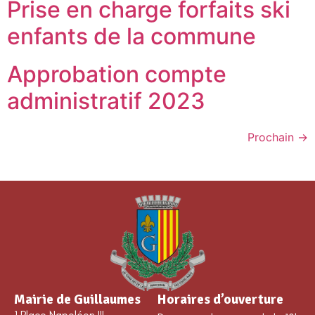
Prise en charge forfaits ski
enfants de la commune
Approbation compte
administratif 2023
Prochain
→
Mairie de Guillaumes
Horaires d’ouverture
1 Place Napoléon III,