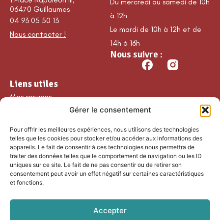
Du mercredi au samedi de 10h
06470 Guillaumes
à 12h
04 93 05 50 13
Le mardi de 10h à 12h et de
Nous contacter !
14h à 16h
Nous suivre :
Liens utiles
Mes services
Gérer le consentement
Ma commune
Découvrir Guillaumes
Pour offrir les meilleures expériences, nous utilisons des technologies
Nos loisirs
telles que les cookies pour stocker et/ou accéder aux informations des
appareils. Le fait de consentir à ces technologies nous permettra de
Agenda
traiter des données telles que le comportement de navigation ou les ID
Les temps forts
uniques sur ce site. Le fait de ne pas consentir ou de retirer son
consentement peut avoir un effet négatif sur certaines caractéristiques
Partenaires et
et fonctions.
associations
Nous rejoindre
Accepter