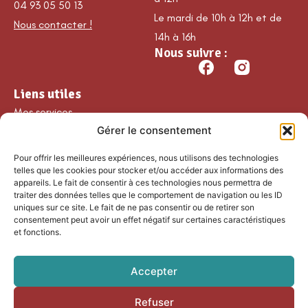
04 93 05 50 13
Le mardi de 10h à 12h et de
Nous contacter !
14h à 16h
Nous suivre :
Liens utiles
Mes services
Gérer le consentement
Ma commune
Découvrir Guillaumes
Pour offrir les meilleures expériences, nous utilisons des technologies
Nos loisirs
telles que les cookies pour stocker et/ou accéder aux informations des
appareils. Le fait de consentir à ces technologies nous permettra de
Agenda
traiter des données telles que le comportement de navigation ou les ID
Les temps forts
uniques sur ce site. Le fait de ne pas consentir ou de retirer son
consentement peut avoir un effet négatif sur certaines caractéristiques
Partenaires et
et fonctions.
associations
Nous rejoindre
Accepter
Refuser
Accessibilité