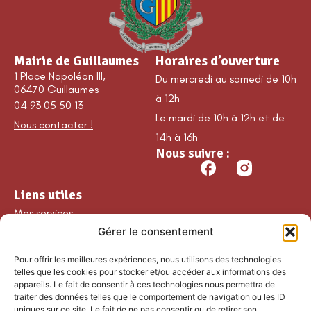
Mairie de Guillaumes
Horaires d’ouverture
1 Place Napoléon III,
Du mercredi au samedi de 10h
06470 Guillaumes
à 12h
04 93 05 50 13
Le mardi de 10h à 12h et de
Nous contacter !
14h à 16h
Nous suivre :
Liens utiles
Mes services
Gérer le consentement
Ma commune
Découvrir Guillaumes
Pour offrir les meilleures expériences, nous utilisons des technologies
Nos loisirs
telles que les cookies pour stocker et/ou accéder aux informations des
appareils. Le fait de consentir à ces technologies nous permettra de
Agenda
traiter des données telles que le comportement de navigation ou les ID
Les temps forts
uniques sur ce site. Le fait de ne pas consentir ou de retirer son