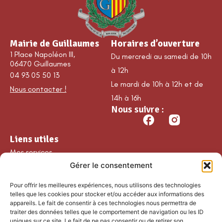
Mairie de Guillaumes
Horaires d’ouverture
1 Place Napoléon III,
Du mercredi au samedi de 10h
06470 Guillaumes
à 12h
04 93 05 50 13
Le mardi de 10h à 12h et de
Nous contacter !
14h à 16h
Nous suivre :
Liens utiles
Mes services
Gérer le consentement
Ma commune
Découvrir Guillaumes
Pour offrir les meilleures expériences, nous utilisons des technologies
Nos loisirs
telles que les cookies pour stocker et/ou accéder aux informations des
appareils. Le fait de consentir à ces technologies nous permettra de
Agenda
traiter des données telles que le comportement de navigation ou les ID
Les temps forts
uniques sur ce site. Le fait de ne pas consentir ou de retirer son