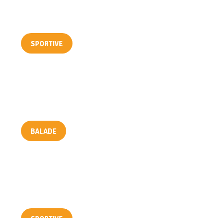
TÊTE DE MÉRIC
SPORTIVE
SUR LES TRACES DU TRAMWAY
BALADE
CIRCUIT DE BARELS