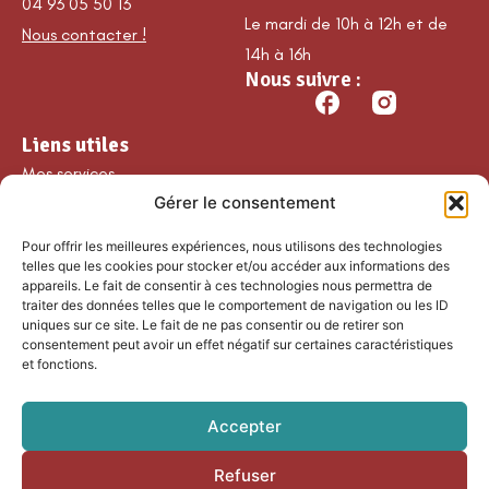
04 93 05 50 13
Le mardi de 10h à 12h et de
Nous contacter !
14h à 16h
Nous suivre :
Liens utiles
Mes services
Gérer le consentement
Ma commune
Découvrir Guillaumes
Pour offrir les meilleures expériences, nous utilisons des technologies
Nos loisirs
telles que les cookies pour stocker et/ou accéder aux informations des
appareils. Le fait de consentir à ces technologies nous permettra de
Agenda
traiter des données telles que le comportement de navigation ou les ID
Les temps forts
uniques sur ce site. Le fait de ne pas consentir ou de retirer son
consentement peut avoir un effet négatif sur certaines caractéristiques
Partenaires et
et fonctions.
associations
Nous rejoindre
Accepter
Refuser
Accessibilité