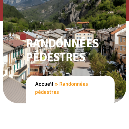
RANDONNÉES
PÉDESTRES
Accueil
»
Randonnées
pédestres