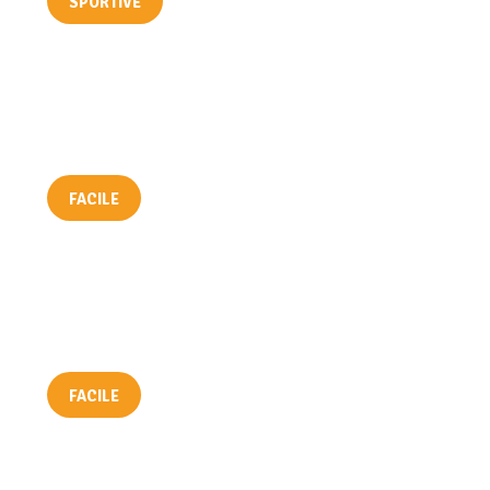
SPORTIVE
BOUCLE DE LA ROCHE DE REY
FACILE
BELVÉDÈRE DU PONT DE LA MARIÉE
FACILE