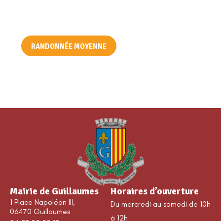
BALCONS DES GORGES DE DALUIS
RANDONNÉE MOYENNE
Mairie de Guillaumes
Horaires d’ouverture
1 Place Napoléon III,
Du mercredi au samedi de 10h
06470 Guillaumes
à 12h