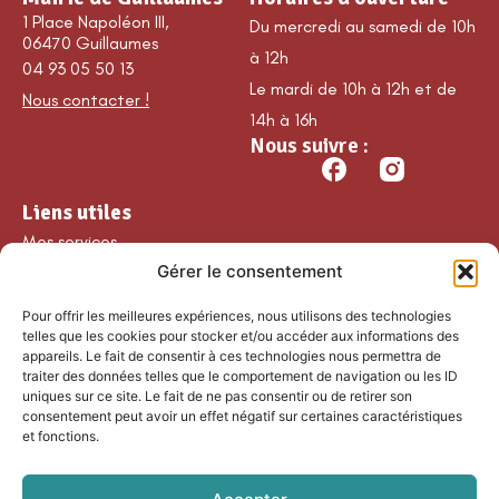
1 Place Napoléon III,
Du mercredi au samedi de 10h
06470 Guillaumes
à 12h
04 93 05 50 13
Le mardi de 10h à 12h et de
Nous contacter !
14h à 16h
Nous suivre :
Liens utiles
Mes services
Gérer le consentement
Ma commune
Découvrir Guillaumes
Pour offrir les meilleures expériences, nous utilisons des technologies
Nos loisirs
telles que les cookies pour stocker et/ou accéder aux informations des
appareils. Le fait de consentir à ces technologies nous permettra de
Agenda
traiter des données telles que le comportement de navigation ou les ID
Les temps forts
uniques sur ce site. Le fait de ne pas consentir ou de retirer son
consentement peut avoir un effet négatif sur certaines caractéristiques
Partenaires et
et fonctions.
associations
Nous rejoindre