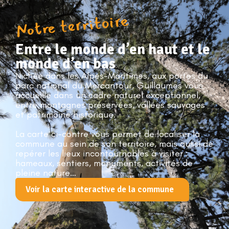
Notre territoire
Entre le monde d’en haut et le
monde d’en bas
Nichée dans les Alpes-Maritimes, aux portes du
parc national du Mercantour, Guillaumes vous
accueille dans un cadre naturel exceptionnel,
entre montagnes préservées, vallées sauvages
et patrimoine historique.
La carte ci-contre vous permet de localiser la
commune au sein de son territoire, mais aussi de
repérer les lieux incontournables à visiter :
hameaux, sentiers, monuments, activités de
pleine nature…
Voir la carte interactive de la commune