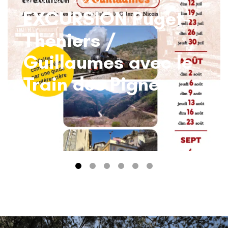
EXCURSION Puget-
Théniers /
Guillaumes avec le
Train des Pignes
1
2
3
4
5
6