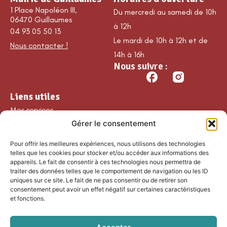
1 Place Napoléon III,
Du mercredi au samedi de 10h
06470 Guillaumes
à 12h
04 93 05 50 13
Le mardi de 10h à 12h et de
Nous contacter !
14h à 16h
Nous suivre :
Liens utiles
Mes services
Gérer le consentement
Ma commune
Découvrir Guillaumes
Pour offrir les meilleures expériences, nous utilisons des technologies
Nos loisirs
telles que les cookies pour stocker et/ou accéder aux informations des
appareils. Le fait de consentir à ces technologies nous permettra de
Agenda
traiter des données telles que le comportement de navigation ou les ID
Les temps forts
uniques sur ce site. Le fait de ne pas consentir ou de retirer son
consentement peut avoir un effet négatif sur certaines caractéristiques
Partenaires et
et fonctions.
associations
Nous rejoindre