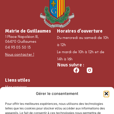
Mairie de Guillaumes
Horaires d’ouverture
1 Place Napoléon III,
Du mercredi au samedi de 10h
06470 Guillaumes
à 12h
04 93 05 50 13
Le mardi de 10h à 12h et de
Nous contacter !
14h à 16h
Nous suivre :
Liens utiles
Mes services
Gérer le consentement
Ma commune
Découvrir Guillaumes
Pour offrir les meilleures expériences, nous utilisons des technologies
Nos loisirs
telles que les cookies pour stocker et/ou accéder aux informations des
appareils. Le fait de consentir à ces technologies nous permettra de